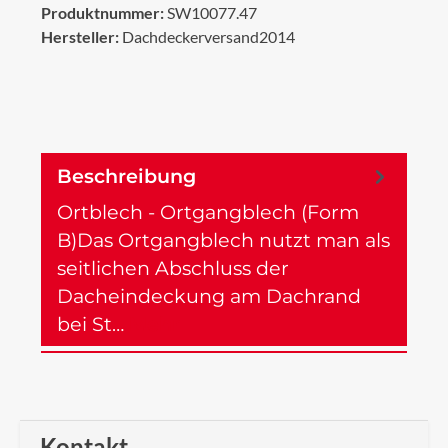
Produktnummer:
SW10077.47
Hersteller:
Dachdeckerversand2014
Beschreibung
Ortblech - Ortgangblech (Form
B)Das Ortgangblech nutzt man als
seitlichen Abschluss der
Dacheindeckung am Dachrand
bei St…
Mehr
Kontakt