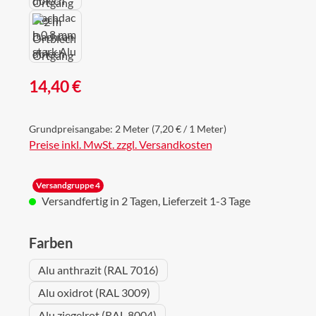
Regulärer Preis:
14,40 €
Grundpreisangabe:
2 Meter
(7,20 € / 1 Meter)
Preise inkl. MwSt. zzgl. Versandkosten
Versandgruppe 4
Versandfertig in 2 Tagen, Lieferzeit 1-3 Tage
auswählen
Farben
Alu anthrazit (RAL 7016)
Alu oxidrot (RAL 3009)
Alu ziegelrot (RAL 8004)