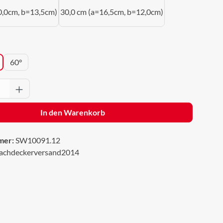
0,0cm, b=13,5cm)
30,0 cm (a=16,5cm, b=12,0cm)
wählen
60°
Anzahl: Gib den gewünschten Wert ein oder 
In den Warenkorb
mer:
SW10091.12
achdeckerversand2014