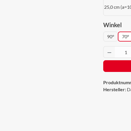
25,0 cm (a=1
aus
Winkel
90°
70°
Produkt 
Produktnum
Hersteller:
D