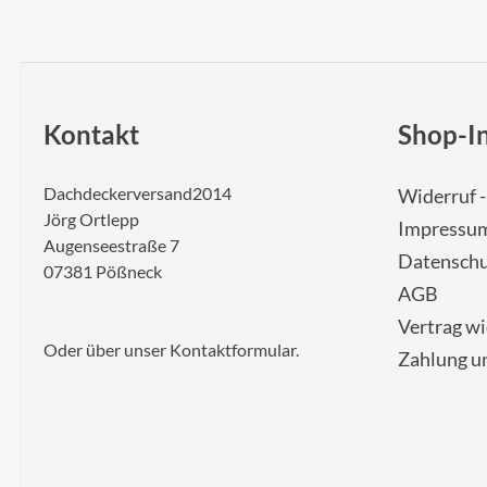
Kontakt
Shop-I
Dachdeckerversand2014
Widerruf 
Jörg Ortlepp
Impressu
Augenseestraße 7
Datenschu
07381 Pößneck
AGB
Vertrag w
Oder über unser
Kontaktformular
.
Zahlung u