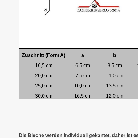
Zuschnitt (Form A)
a
b
16,5 cm
6,5 cm
8,5 cm
20,0 cm
7,5 cm
11,0 cm
25,0 cm
10,0 cm
13,5 cm
30,0 cm
16,5 cm
12,0 cm
Die Bleche werden individuell gekantet, daher ist 