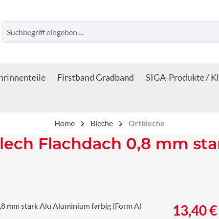
rinnenteile
Firstband Gradband
SIGA-Produkte / K
Home
Bleche
Ortbleche
lech Flachdach 0,8 mm sta
Regulärer Prei
13,40 €