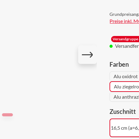
Grundpreisang
Preise inkl. 
Versandgruppe 
Versandferti
aus
Farben
Alu oxidrot
Alu ziegelr
Alu anthraz
a
Zuschnitt
16,5 cm (a=6