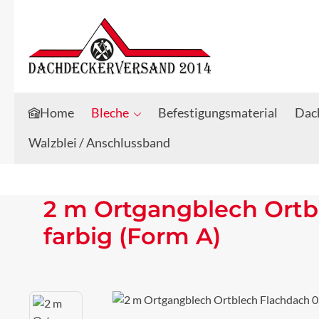
Zum Hauptinhalt springen
Zur Suche springen
Home
Bleche
Befestigungsmaterial
Dach
Walzblei / Anschlussband
2 m Ortgangblech Ortb
farbig (Form A)
Bildergalerie überspringen