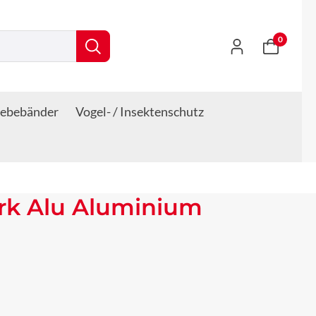
0
lebebänder
Vogel- / Insektenschutz
rk Alu Aluminium
s: