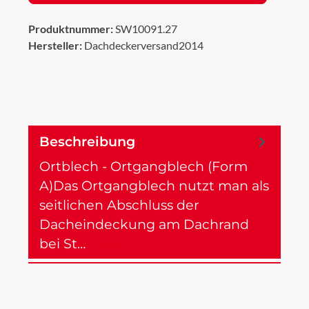
Produktnummer:
SW10091.27
Hersteller:
Dachdeckerversand2014
Beschreibung
Ortblech - Ortgangblech (Form
A)Das Ortgangblech nutzt man als
seitlichen Abschluss der
Dacheindeckung am Dachrand
bei St…
Mehr