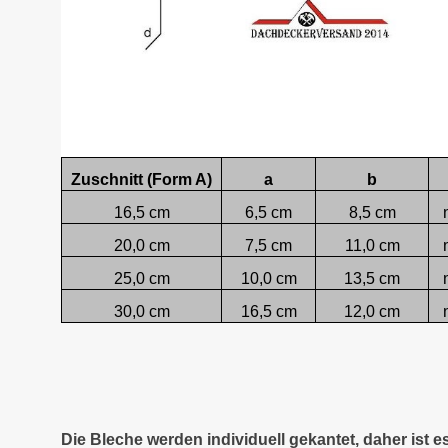
Zuschnitt (Form A)
a
b
16,5 cm
6,5 cm
8,5 cm
20,0 cm
7,5 cm
11,0 cm
25,0 cm
10,0 cm
13,5 cm
30,0 cm
16,5 cm
12,0 cm
Die Bleche werden individuell gekantet, daher ist 