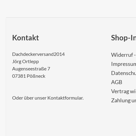
Kontakt
Shop-I
Dachdeckerversand2014
Widerruf 
Jörg Ortlepp
Impressu
Augenseestraße 7
Datenschu
07381 Pößneck
AGB
Vertrag w
Oder über unser
Kontaktformular
.
Zahlung u