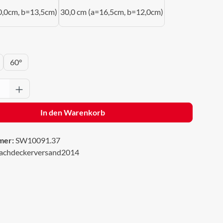
0,0cm, b=13,5cm)
30,0 cm (a=16,5cm, b=12,0cm)
wählen
60°
Anzahl: Gib den gewünschten Wert ein oder 
In den Warenkorb
mer:
SW10091.37
achdeckerversand2014