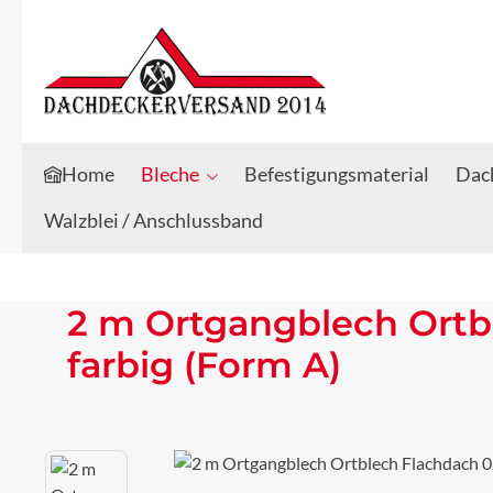
Zum Hauptinhalt springen
Zur Suche springen
Home
Bleche
Befestigungsmaterial
Dach
Walzblei / Anschlussband
2 m Ortgangblech Ortb
farbig (Form A)
Bildergalerie überspringen