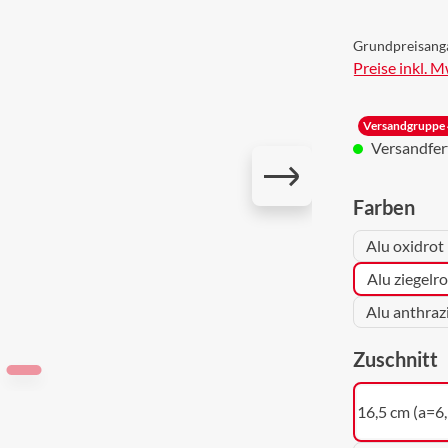
Grundpreisang
Preise inkl. 
Versandgruppe 
Versandferti
aus
Farben
Alu oxidrot
Alu ziegelr
Alu anthraz
a
Zuschnitt
16,5 cm (a=6