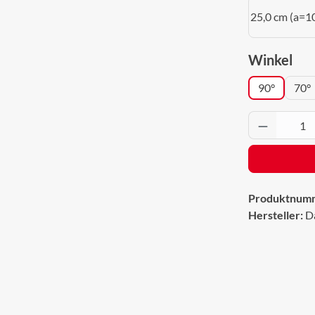
25,0 cm (a=1
aus
Winkel
90°
70°
Produkt 
Produktnum
Hersteller:
D