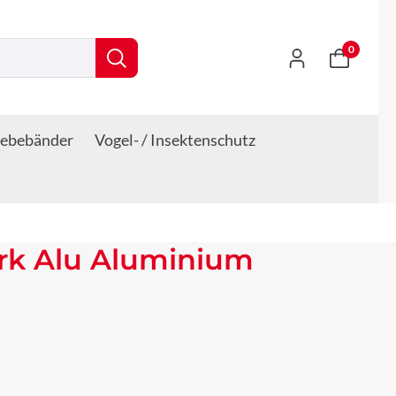
0
lebebänder
Vogel- / Insektenschutz
rk Alu Aluminium
s: