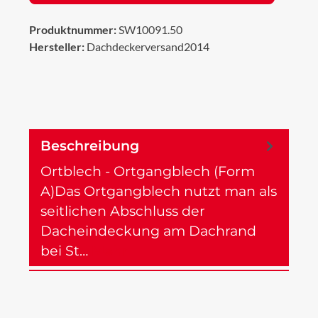
Produktnummer:
SW10091.50
Hersteller:
Dachdeckerversand2014
Beschreibung
Ortblech - Ortgangblech (Form
A)Das Ortgangblech nutzt man als
seitlichen Abschluss der
Dacheindeckung am Dachrand
bei St…
Mehr