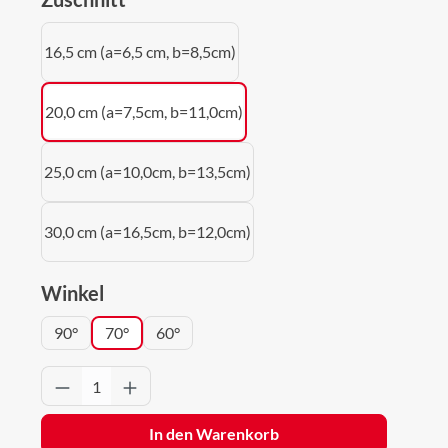
16,5 cm (a=6,5 cm, b=8,5cm)
20,0 cm (a=7,5cm, b=11,0cm)
25,0 cm (a=10,0cm, b=13,5cm)
30,0 cm (a=16,5cm, b=12,0cm)
auswählen
Winkel
90°
70°
60°
Produkt Anzahl: Gib den gewünschten Wert 
In den Warenkorb