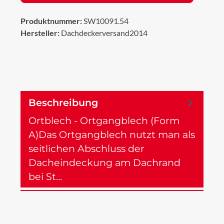
Produktnummer:
SW10091.54
Hersteller:
Dachdeckerversand2014
Beschreibung
Ortblech - Ortgangblech (Form
A)Das Ortgangblech nutzt man als
seitlichen Abschluss der
Dacheindeckung am Dachrand
bei St…
Mehr