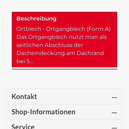
Beschreibung
Ortblech - Ortgangblech (Form A)
Das Ortgangblech nutzt man als
seitlichen Abschluss der
Dacheindeckung am Dachrand
bei S…
Mehr
Kontakt
Shop-Informationen
Service