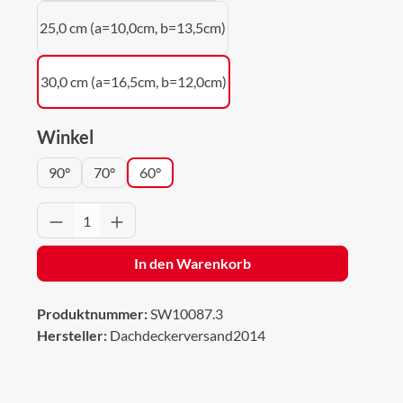
25,0 cm (a=10,0cm, b=13,5cm)
30,0 cm (a=16,5cm, b=12,0cm)
auswählen
Winkel
90°
70°
60°
Produkt Anzahl: Gib den gewünschten Wert 
In den Warenkorb
Produktnummer:
SW10087.3
Hersteller:
Dachdeckerversand2014