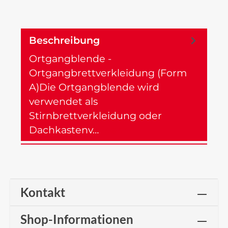
Beschreibung
Ortgangblende -
Ortgangbrettverkleidung (Form
A)Die Ortgangblende wird
verwendet als
Stirnbrettverkleidung oder
Dachkastenv…
Mehr
Kontakt
Shop-Informationen