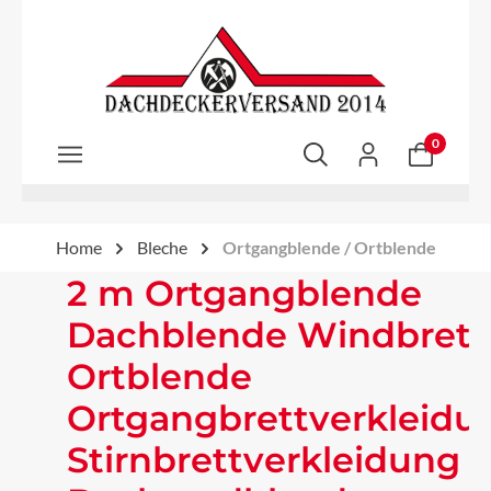
Zum Hauptinhalt springen
0
Home
Bleche
Ortgangblende / Ortblende
2 m Ortgangblende
Dachblende Windbrett
Ortblende
Ortgangbrettverkleidu
Stirnbrettverkleidung