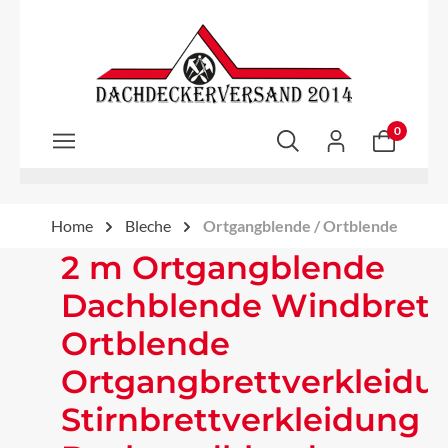
Zum Hauptinhalt springen
0
Home
Bleche
Ortgangblende / Ortblende
2 m Ortgangblende
Dachblende Windbrett
Ortblende
Ortgangbrettverkleidu
Stirnbrettverkleidung