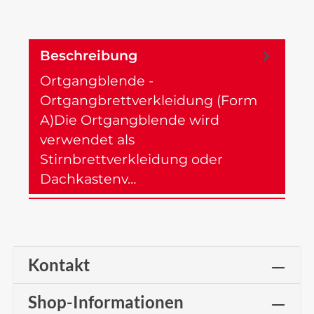
Beschreibung
Ortgangblende -
Ortgangbrettverkleidung (Form
A)Die Ortgangblende wird
verwendet als
Stirnbrettverkleidung oder
Dachkastenv…
Mehr
Kontakt
Shop-Informationen