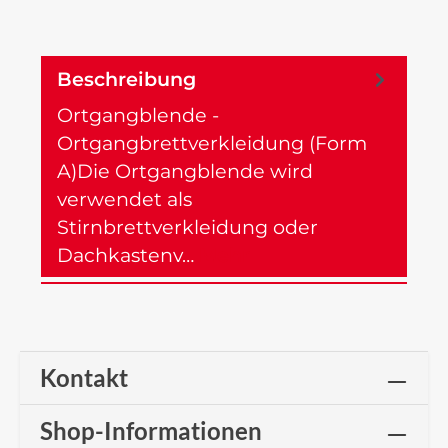
Beschreibung
Ortgangblende -
Ortgangbrettverkleidung (Form
A)Die Ortgangblende wird
verwendet als
Stirnbrettverkleidung oder
Dachkastenv…
Mehr
Kontakt
Shop-Informationen