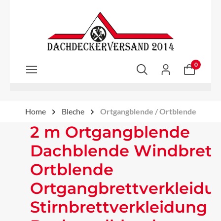
Zum Hauptinhalt springen
0
Home
Bleche
Ortgangblende / Ortblende
2 m Ortgangblende
Dachblende Windbrett
Ortblende
Ortgangbrettverkleidu
Stirnbrettverkleidung