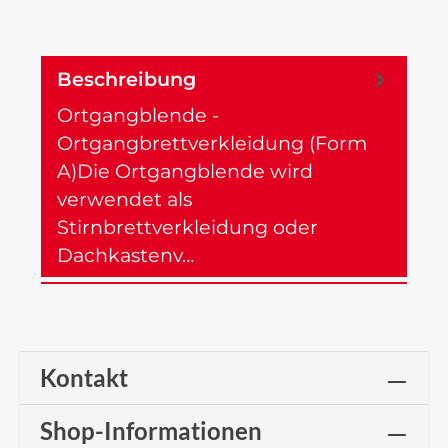
Beschreibung
Ortgangblende -
Ortgangbrettverkleidung (Form
A)Die Ortgangblende wird
verwendet als
Stirnbrettverkleidung oder
Dachkastenv…
Mehr
Kontakt
Shop-Informationen