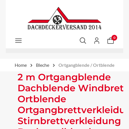
Zum Hauptinhalt springen
0
Home
Bleche
Ortgangblende / Ortblende
2 m Ortgangblende
Dachblende Windbrett
Ortblende
Ortgangbrettverkleidu
Stirnbrettverkleidung