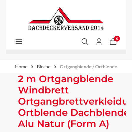
Zum Hauptinhalt springen
0
Home
Bleche
Ortgangblende / Ortblende
2 m Ortgangblende
Windbrett
Ortgangbrettverkleidu
Ortblende Dachblende
Alu Natur (Form A)