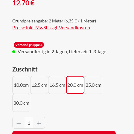
Regulärer Preis:
12,70 €
Grundpreisangabe:
2 Meter
(6,35 € / 1 Meter)
Preise inkl. MwSt. zzgl. Versandkosten
Versandgruppe 4
Versandfertig in 2 Tagen, Lieferzeit 1-3 Tage
auswählen
Zuschnitt
10,0cm
12,5 cm
16,5 cm
20,0 cm
25,0 cm
30,0 cm
Produkt Anzahl: Gib den gewünschten Wert 