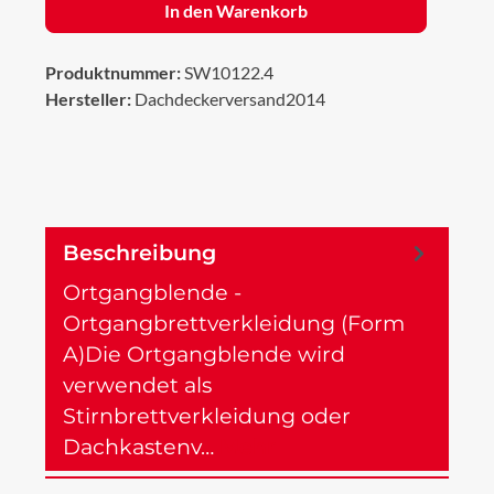
In den Warenkorb
Produktnummer:
SW10122.4
Hersteller:
Dachdeckerversand2014
Beschreibung
Ortgangblende -
Ortgangbrettverkleidung (Form
A)Die Ortgangblende wird
verwendet als
Stirnbrettverkleidung oder
Dachkastenv…
Mehr