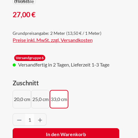
Regulärer Preis:
27,00 €
Grundpreisangabe:
2 Meter
(13,50 € / 1 Meter)
Preise inkl. MwSt. zzgl. Versandkosten
Versandgruppe 6
Versandfertig in 2 Tagen, Lieferzeit 1-3 Tage
auswählen
Zuschnitt
20,0 cm
25,0 cm
33,0 cm
Produkt Anzahl: Gib den gewünschten Wert 
In den Warenkorb