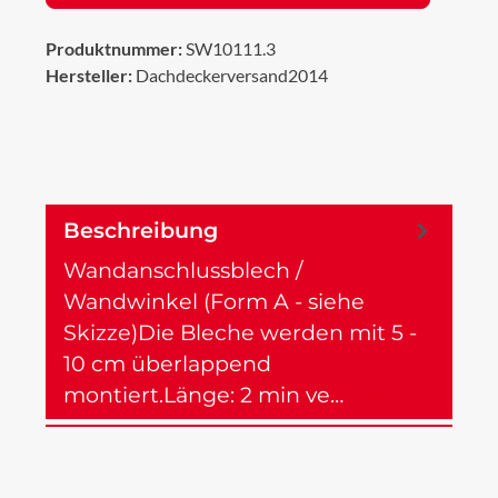
Produktnummer:
SW10111.3
Hersteller:
Dachdeckerversand2014
Beschreibung
Wandanschlussblech /
Wandwinkel (Form A - siehe
Skizze)Die Bleche werden mit 5 -
10 cm überlappend
montiert.Länge: 2 min ve…
Mehr