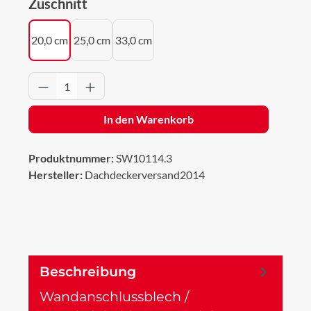
auswählen
Zuschnitt
20,0 cm
25,0 cm
33,0 cm
Produkt Anzahl: Gib den gewünschten Wert 
In den Warenkorb
Produktnummer:
SW10114.3
Hersteller:
Dachdeckerversand2014
Beschreibung
Wandanschlussblech /