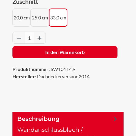
auswählen
Zuschnitt
20,0 cm
25,0 cm
33,0 cm
Produkt Anzahl: Gib den gewünschten Wert 
In den Warenkorb
Produktnummer:
SW10114.9
Hersteller:
Dachdeckerversand2014
Beschreibung
Wandanschlussblech /