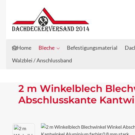
Zum Hauptinhalt springen
Zur Suche springen
Home
Bleche
Befestigungsmaterial
Dach
Walzblei / Anschlussband
2 m Winkelblech Blech
Abschlusskante Kantwi
Bildergalerie überspringen