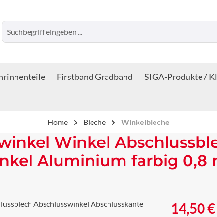
rinnenteile
Firstband Gradband
SIGA-Produkte / K
Home
Bleche
Winkelbleche
winkel Winkel Abschlussbl
nkel Aluminium farbig 0,8
Regulärer Prei
14,50 €