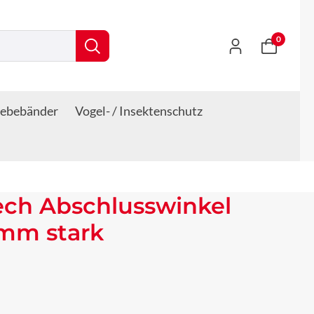
0
lebebänder
Vogel- / Insektenschutz
ech Abschlusswinkel
 mm stark
s: