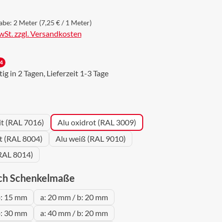
abe:
2 Meter
(7,25 € / 1 Meter)
MwSt. zzgl. Versandkosten
4
g in 2 Tagen, Lieferzeit 1-3 Tage
wählen
it (RAL 7016)
Alu oxidrot (RAL 3009)
ot (RAL 8004)
Alu weiß (RAL 9010)
RAL 8014)
auswählen
ch Schenkelmaße
b: 15 mm
a: 20 mm / b: 20 mm
b: 30 mm
a: 40 mm / b: 20 mm