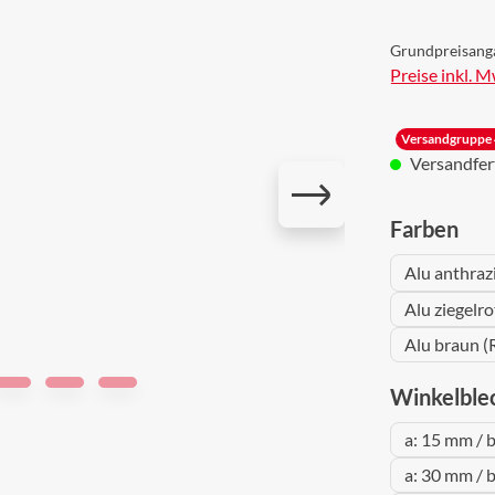
Grundpreisang
Preise inkl. 
Versandgruppe 
Versandferti
aus
Farben
Alu anthraz
Alu ziegelr
Alu braun (
Winkelble
a: 15 mm / 
a: 30 mm / 