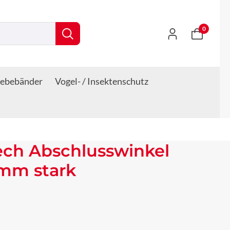
0
lebebänder
Vogel- / Insektenschutz
ech Abschlusswinkel
 mm stark
s: