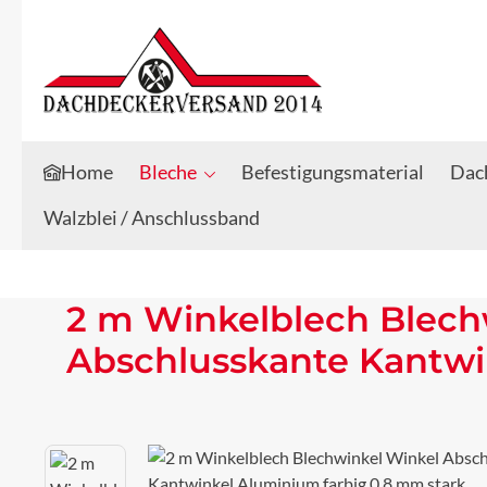
Zum Hauptinhalt springen
Zur Suche springen
Home
Bleche
Befestigungsmaterial
Dach
Walzblei / Anschlussband
2 m Winkelblech Blech
Abschlusskante Kantwi
Bildergalerie überspringen