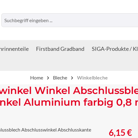
rinnenteile
Firstband Gradband
SIGA-Produkte / K
Home
Bleche
Winkelbleche
winkel Winkel Abschlussbl
nkel Aluminium farbig 0,8
Regulärer Prei
6,15 €