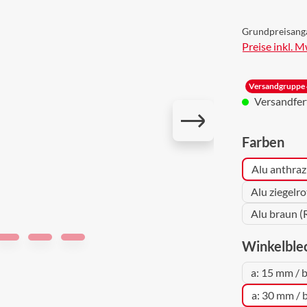
Grundpreisang
Preise inkl. 
Versandgruppe 
Versandferti
aus
Farben
Alu anthraz
Alu ziegelr
Alu braun (
Winkelble
a: 15 mm / 
a: 30 mm / 