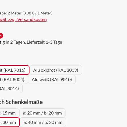
abe:
2 Meter
(3,08 € / 1 Meter)
MwSt. zzgl. Versandkosten
4
g in 2 Tagen, Lieferzeit 1-3 Tage
wählen
it (RAL 7016)
Alu oxidrot (RAL 3009)
ot (RAL 8004)
Alu weiß (RAL 9010)
RAL 8014)
auswählen
ch Schenkelmaße
b: 15 mm
a: 20 mm / b: 20 mm
b: 30 mm
a: 40 mm / b: 20 mm