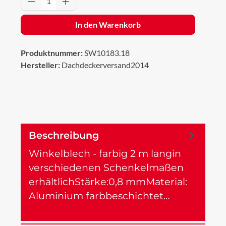
In den Warenkorb
Produktnummer:
SW10183.18
Hersteller:
Dachdeckerversand2014
Beschreibung
Winkelblech - farbig 2 m langin
verschiedenen Schenkelmaßen
erhältlichStärke:0,8 mmMaterial:
Aluminium farbbeschichtet…
Mehr