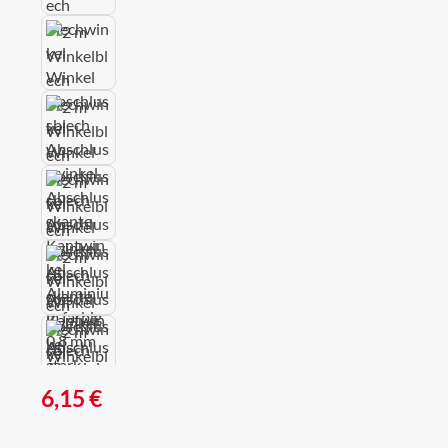
Regulärer Preis:
6,15 €