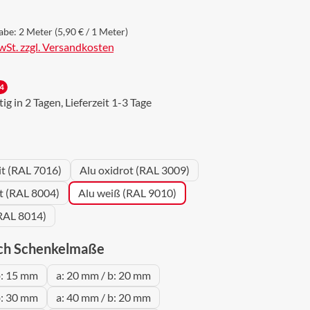
abe:
2 Meter
(5,90 € / 1 Meter)
MwSt. zzgl. Versandkosten
4
g in 2 Tagen, Lieferzeit 1-3 Tage
wählen
it (RAL 7016)
Alu oxidrot (RAL 3009)
ot (RAL 8004)
Alu weiß (RAL 9010)
RAL 8014)
auswählen
ch Schenkelmaße
b: 15 mm
a: 20 mm / b: 20 mm
b: 30 mm
a: 40 mm / b: 20 mm