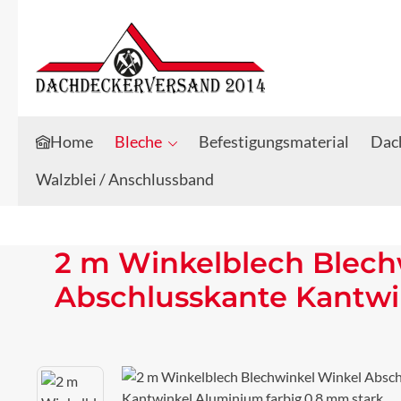
Zum Hauptinhalt springen
Zur Suche springen
Home
Bleche
Befestigungsmaterial
Dach
Walzblei / Anschlussband
2 m Winkelblech Blech
Abschlusskante Kantwi
Bildergalerie überspringen