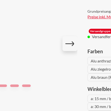
Grundpreisang
Preise inkl. 
Versandgruppe 
Versandferti
aus
Farben
Alu anthraz
Alu ziegelr
Alu braun (
Winkelble
a: 15 mm / 
a: 30 mm / 