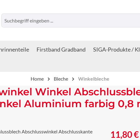
rinnenteile
Firstband Gradband
SIGA-Produkte / K
Home
Bleche
Winkelbleche
winkel Winkel Abschlussbl
nkel Aluminium farbig 0,8
Regulärer Prei
11,80 €