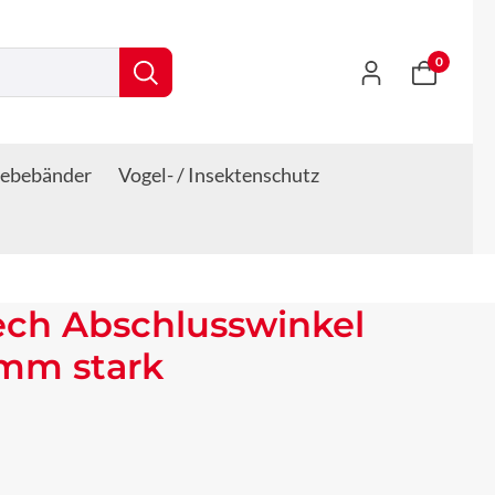
0
lebebänder
Vogel- / Insektenschutz
ech Abschlusswinkel
 mm stark
s: