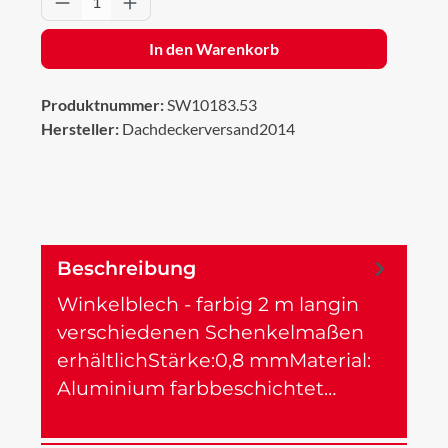
In den Warenkorb
Produktnummer:
SW10183.53
Hersteller:
Dachdeckerversand2014
Beschreibung
Winkelblech - farbig 2 m langin
verschiedenen Schenkelmaßen
erhältlichStärke:0,8 mmMaterial:
Aluminium farbbeschichtet…
Mehr