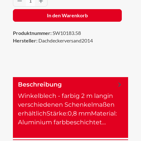
In den Warenkorb
Produktnummer:
SW10183.58
Hersteller:
Dachdeckerversand2014
Beschreibung
Winkelblech - farbig 2 m langin
verschiedenen Schenkelmaßen
erhältlichStärke:0,8 mmMaterial:
Aluminium farbbeschichtet…
Mehr