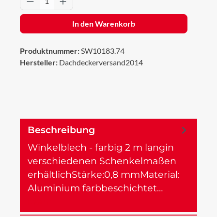
In den Warenkorb
Produktnummer:
SW10183.74
Hersteller:
Dachdeckerversand2014
Beschreibung
Winkelblech - farbig 2 m langin
verschiedenen Schenkelmaßen
erhältlichStärke:0,8 mmMaterial:
Aluminium farbbeschichtet…
Mehr