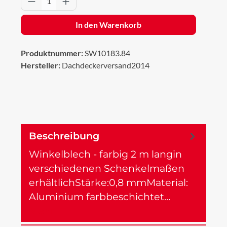
In den Warenkorb
Produktnummer:
SW10183.84
Hersteller:
Dachdeckerversand2014
Beschreibung
Winkelblech - farbig 2 m langin
verschiedenen Schenkelmaßen
erhältlichStärke:0,8 mmMaterial:
Aluminium farbbeschichtet…
Mehr