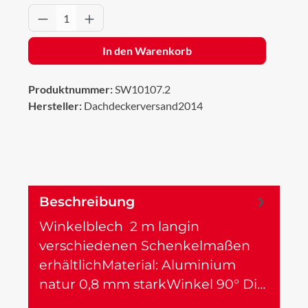
Produkt Anzahl: Gib den gewünschten Wert 
In den Warenkorb
Produktnummer:
SW10107.2
Hersteller:
Dachdeckerversand2014
Beschreibung
Winkelblech 2 m langin
verschiedenen Schenkelmaßen
erhältlichMaterial: Aluminium
natur 0,8 mm starkWinkel 90° Di…
Mehr