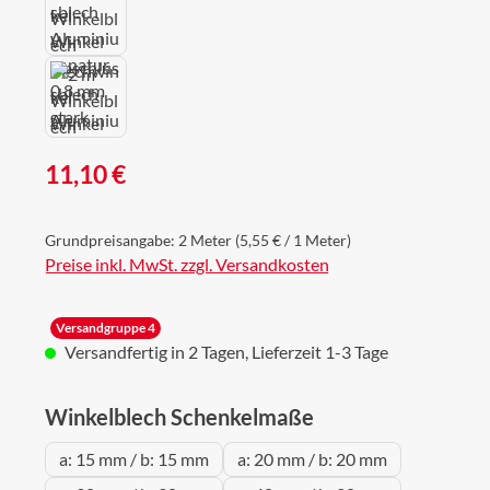
Regulärer Preis:
11,10 €
Grundpreisangabe:
2 Meter
(5,55 € / 1 Meter)
Preise inkl. MwSt. zzgl. Versandkosten
Versandgruppe 4
Versandfertig in 2 Tagen, Lieferzeit 1-3 Tage
auswählen
Winkelblech Schenkelmaße
a: 15 mm / b: 15 mm
a: 20 mm / b: 20 mm