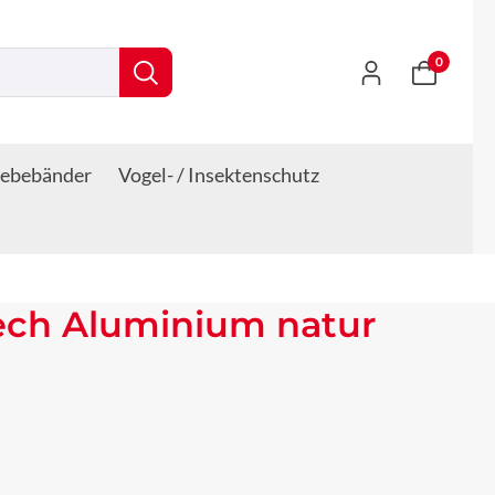
0
lebebänder
Vogel- / Insektenschutz
ech Aluminium natur
s: