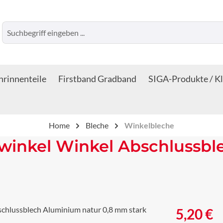
rinnenteile
Firstband Gradband
SIGA-Produkte / K
Home
Bleche
Winkelbleche
winkel Winkel Abschlussbl
Regulärer Prei
5,20 €