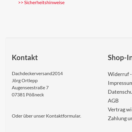
>> Sicherheitshinweise
Kontakt
Shop-I
Dachdeckerversand2014
Widerruf 
Jörg Ortlepp
Impressu
Augenseestraße 7
Datenschu
07381 Pößneck
AGB
Vertrag w
Oder über unser
Kontaktformular
.
Zahlung u