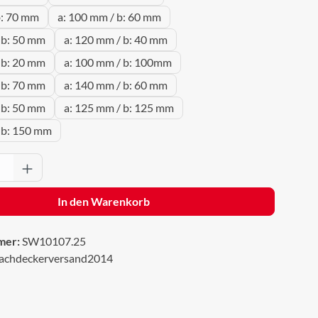
b: 70 mm
a: 100 mm / b: 60 mm
 b: 50 mm
a: 120 mm / b: 40 mm
 b: 20 mm
a: 100 mm / b: 100mm
 b: 70 mm
a: 140 mm / b: 60 mm
 b: 50 mm
a: 125 mm / b: 125 mm
 b: 150 mm
Anzahl: Gib den gewünschten Wert ein oder 
In den Warenkorb
mer:
SW10107.25
achdeckerversand2014