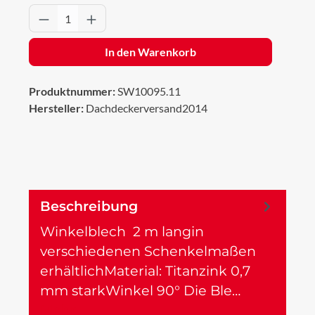
Produkt Anzahl: Gib den gewünschten Wert 
In den Warenkorb
Produktnummer:
SW10095.11
Hersteller:
Dachdeckerversand2014
Beschreibung
Winkelblech 2 m langin
verschiedenen Schenkelmaßen
erhältlichMaterial: Titanzink 0,7
mm starkWinkel 90° Die Ble…
Mehr