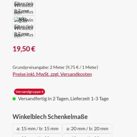
Regulärer Preis:
19,50 €
Grundpreisangabe:
2 Meter
(9,75 € / 1 Meter)
Preise inkl. MwSt. zzgl. Versandkosten
Versandgruppe 4
Versandfertig in 2 Tagen, Lieferzeit 1-3 Tage
auswählen
Winkelblech Schenkelmaße
a: 15 mm / b: 15 mm
a: 20 mm / b: 20 mm