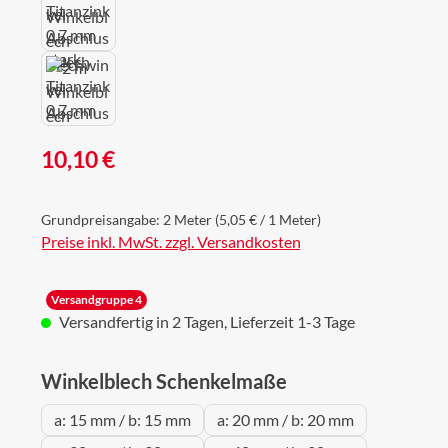
Regulärer Preis:
10,10 €
Grundpreisangabe:
2 Meter
(5,05 € / 1 Meter)
Preise inkl. MwSt. zzgl. Versandkosten
Versandgruppe 4
Versandfertig in 2 Tagen, Lieferzeit 1-3 Tage
auswählen
Winkelblech Schenkelmaße
a: 15 mm / b: 15 mm
a: 20 mm / b: 20 mm