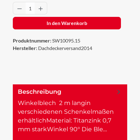
Produkt Anzahl: Gib den gewünschten Wert 
In den Warenkorb
Produktnummer:
SW10095.15
Hersteller:
Dachdeckerversand2014
Beschreibung
Winkelblech 2 m langin
verschiedenen Schenkelmaßen
erhältlichMaterial: Titanzink 0,7
mm starkWinkel 90° Die Ble…
Mehr