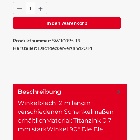
Produkt Anzahl: Gib den gewünschten Wert 
In den Warenkorb
Produktnummer:
SW10095.19
Hersteller:
Dachdeckerversand2014
Beschreibung
Winkelblech 2 m langin
verschiedenen Schenkelmaßen
erhältlichMaterial: Titanzink 0,7
mm starkWinkel 90° Die Ble…
Mehr