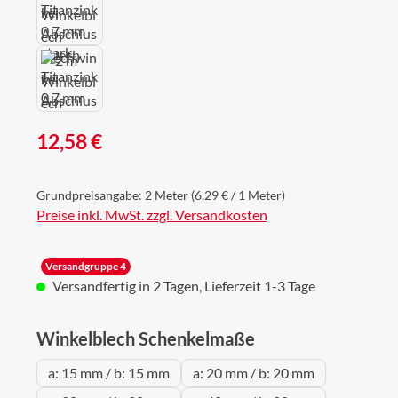
Regulärer Preis:
12,58 €
Grundpreisangabe:
2 Meter
(6,29 € / 1 Meter)
Preise inkl. MwSt. zzgl. Versandkosten
Versandgruppe 4
Versandfertig in 2 Tagen, Lieferzeit 1-3 Tage
auswählen
Winkelblech Schenkelmaße
a: 15 mm / b: 15 mm
a: 20 mm / b: 20 mm