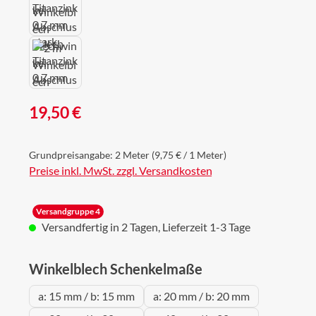
Regulärer Preis:
19,50 €
Grundpreisangabe:
2 Meter
(9,75 € / 1 Meter)
Preise inkl. MwSt. zzgl. Versandkosten
Versandgruppe 4
Versandfertig in 2 Tagen, Lieferzeit 1-3 Tage
auswählen
Winkelblech Schenkelmaße
a: 15 mm / b: 15 mm
a: 20 mm / b: 20 mm