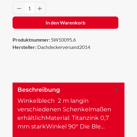
Produkt Anzahl: Gib den gewünschten Wert 
In den Warenkorb
Produktnummer:
SW10095.6
Hersteller:
Dachdeckerversand2014
Beschreibung
Winkelblech 2 m langin
verschiedenen Schenkelmaßen
erhältlichMaterial: Titanzink 0,7
mm starkWinkel 90° Die Ble…
Mehr