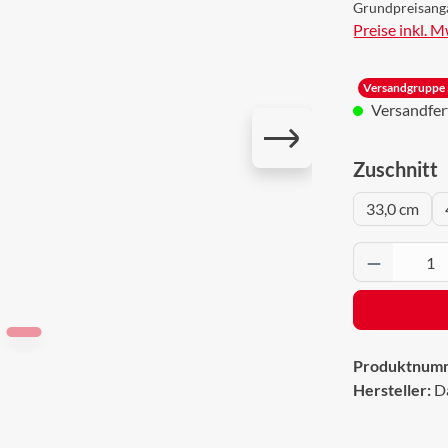
Grundpreisang
Preise inkl. 
Versandgruppe 
Versandferti
a
Zuschnitt
33,0 cm
Produkt 
Produktnum
Hersteller:
D