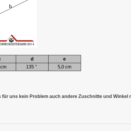
c
d
e
 cm
135 °
5,0 cm
es für uns kein Problem auch andere Zuschnitte und Winkel 