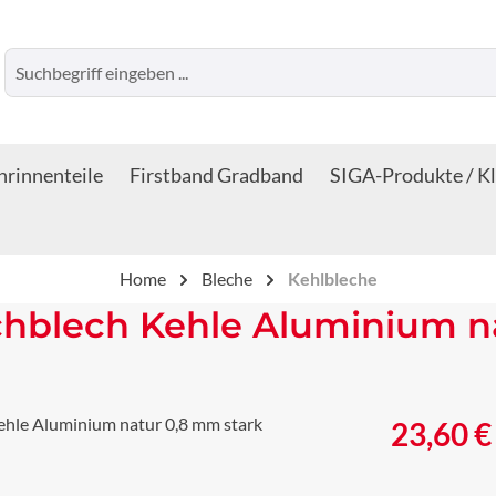
rinnenteile
Firstband Gradband
SIGA-Produkte / K
Home
Bleche
Kehlbleche
chblech Kehle Aluminium n
Regulärer Prei
23,60 €