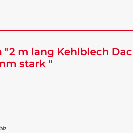
 "2 m lang Kehlblech Dac
mm stark "
falz