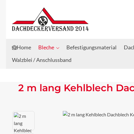
Zum Hauptinhalt springen
Zur Suche springen
Home
Bleche
Befestigungsmaterial
Dach
Walzblei / Anschlussband
2 m lang Kehlblech Da
Bildergalerie überspringen