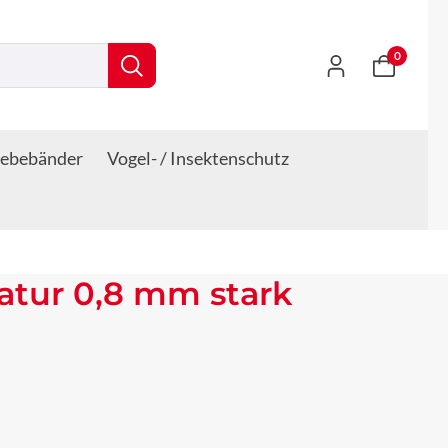
0
lebebänder
Vogel- / Insektenschutz
atur 0,8 mm stark
s: