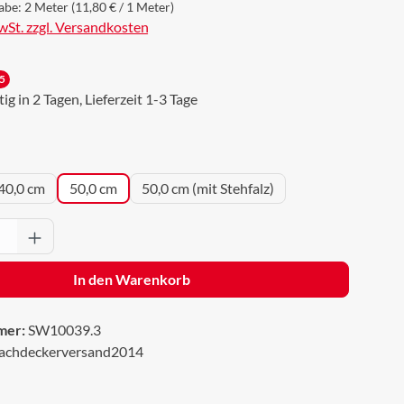
abe:
2 Meter
(11,80 € / 1 Meter)
MwSt. zzgl. Versandkosten
5
g in 2 Tagen, Lieferzeit 1-3 Tage
uswählen
40,0 cm
50,0 cm
50,0 cm (mit Stehfalz)
Anzahl: Gib den gewünschten Wert ein oder 
In den Warenkorb
mer:
SW10039.3
achdeckerversand2014