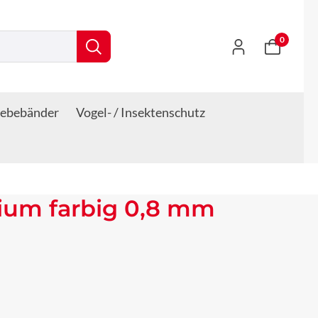
0
lebebänder
Vogel- / Insektenschutz
ium farbig 0,8 mm
s: