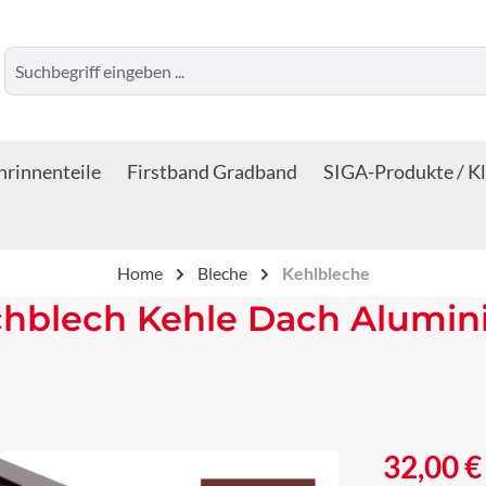
rinnenteile
Firstband Gradband
SIGA-Produkte / K
Home
Bleche
Kehlbleche
chblech Kehle Dach Alumin
Regulärer Prei
32,00 €