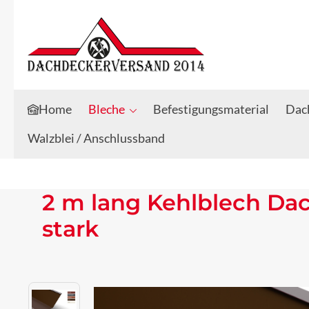
Zum Hauptinhalt springen
Zur Suche springen
Home
Bleche
Befestigungsmaterial
Dach
Walzblei / Anschlussband
2 m lang Kehlblech Da
stark
Bildergalerie überspringen