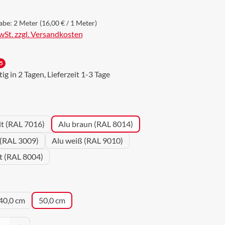
abe:
2 Meter
(16,00 € / 1 Meter)
MwSt. zzgl. Versandkosten
5
g in 2 Tagen, Lieferzeit 1-3 Tage
wählen
it (RAL 7016)
Alu braun (RAL 8014)
 (RAL 3009)
Alu weiß (RAL 9010)
ot (RAL 8004)
uswählen
40,0 cm
50,0 cm