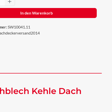
Anzahl: Gib den gewünschten Wert ein oder 
In den Warenkorb
mer:
SW10041.11
achdeckerversand2014
chblech Kehle Dach