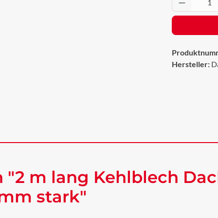
Produkt 
Produktnum
Hersteller:
D
 "2 m lang Kehlblech Da
 mm stark"