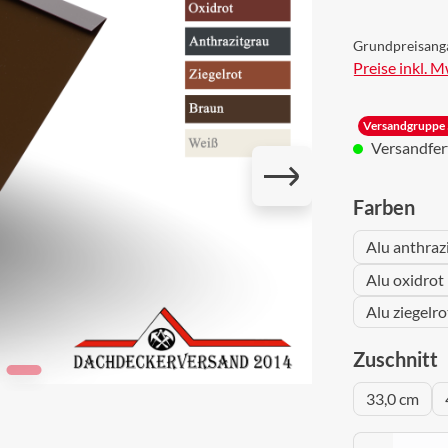
Grundpreisang
Preise inkl. 
Versandgruppe 
Versandferti
aus
Farben
Alu anthraz
Alu oxidrot
Alu ziegelr
a
Zuschnitt
33,0 cm