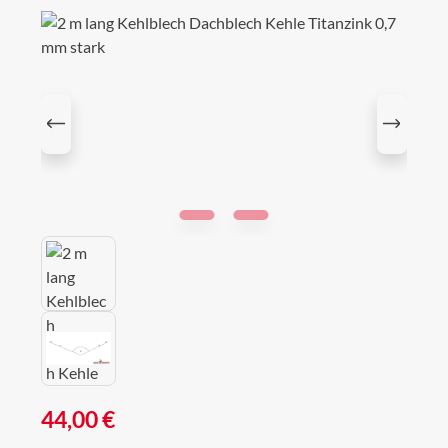
Bildergalerie überspringen
Regulärer Preis:
44,00 €