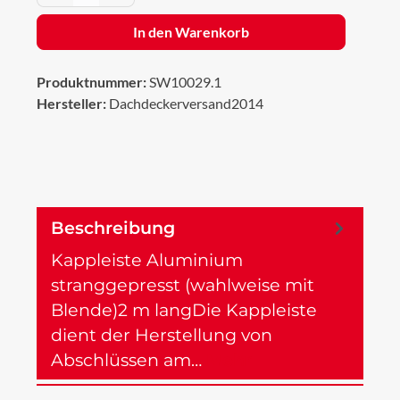
In den Warenkorb
Produktnummer:
SW10029.1
Hersteller:
Dachdeckerversand2014
Beschreibung
Kappleiste Aluminium
stranggepresst (wahlweise mit
Blende)2 m langDie Kappleiste
dient der Herstellung von
Abschlüssen am…
Mehr