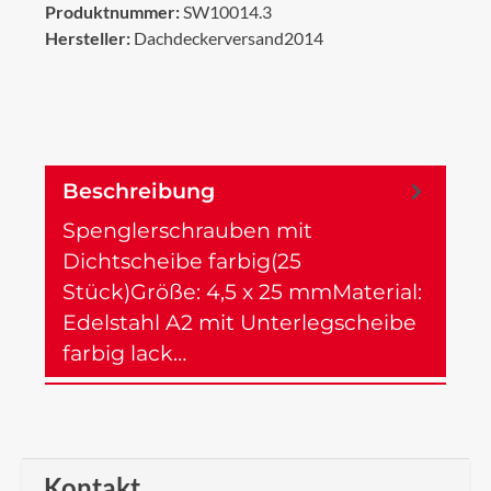
Produktnummer:
SW10014.3
Hersteller:
Dachdeckerversand2014
Beschreibung
Spenglerschrauben mit
Dichtscheibe farbig(25
Stück)Größe: 4,5 x 25 mmMaterial:
Edelstahl A2 mit Unterlegscheibe
farbig lack…
Mehr
Kontakt