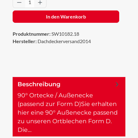
Produkt Anzahl: Gib den gewünschten Wert 
In den Warenkorb
Produktnummer:
SW10182.18
Hersteller:
Dachdeckerversand2014
Beschreibung
90° Ortecke / Außenecke
(passend zur Form D)Sie erhalten
hier eine 90° Außenecke passend
zu unseren Ortblechen Form D.
Die…
Mehr