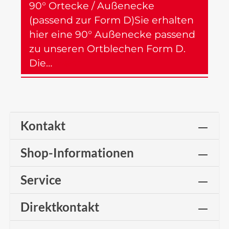
90° Ortecke / Außenecke
(passend zur Form D)Sie erhalten
hier eine 90° Außenecke passend
zu unseren Ortblechen Form D.
Die…
Mehr
Kontakt
Shop-Informationen
Service
Direktkontakt