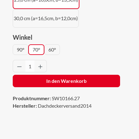
30,0 cm (a=16,5cm, b=12,0cm)
auswählen
Winkel
90°
70°
60°
Produkt Anzahl: Gib den gewünschten Wert 
In den Warenkorb
Produktnummer:
SW10166.27
Hersteller:
Dachdeckerversand2014