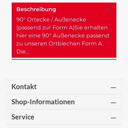
Beschreibung
90° Ortecke / Außenecke
(passend zur Form A)Sie erhalten
hier eine 90° Außenecke passend
zu unseren Ortblechen Form A.
Die…
Mehr
Kontakt
Shop-Informationen
Service