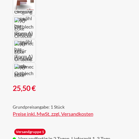
Regulärer Preis:
25,50 €
Grundpreisangabe:
1 Stück
Preise inkl. MwSt. zzgl. Versandkosten
Versandgruppe 1
Versandfertig in 2 Tagen, Lieferzeit 1-3 Tage