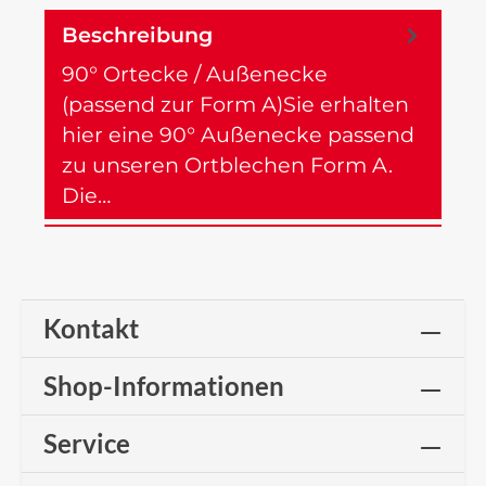
Beschreibung
90° Ortecke / Außenecke
(passend zur Form A)Sie erhalten
hier eine 90° Außenecke passend
zu unseren Ortblechen Form A.
Die…
Mehr
Kontakt
Shop-Informationen
Service