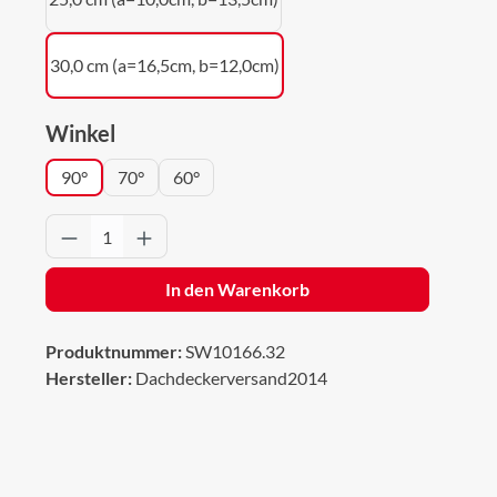
30,0 cm (a=16,5cm, b=12,0cm)
auswählen
Winkel
90°
70°
60°
Produkt Anzahl: Gib den gewünschten Wert 
In den Warenkorb
Produktnummer:
SW10166.32
Hersteller:
Dachdeckerversand2014