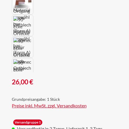
Regulärer Preis:
26,00 €
Grundpreisangabe:
1 Stück
Preise inkl. MwSt. zzgl. Versandkosten
Versandgruppe 1
Versandfertig in 2 Tagen, Lieferzeit 1-3 Tage