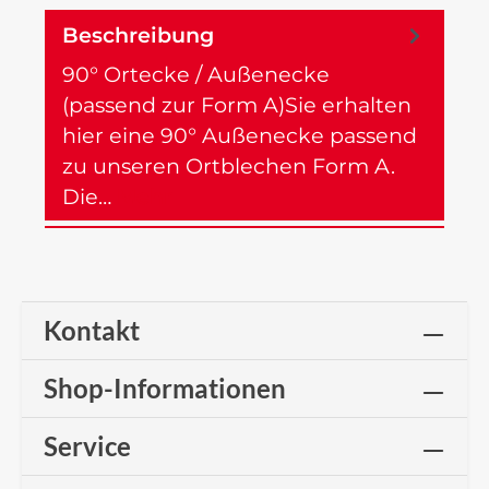
Beschreibung
90° Ortecke / Außenecke
(passend zur Form A)Sie erhalten
hier eine 90° Außenecke passend
zu unseren Ortblechen Form A.
Die…
Mehr
Kontakt
Shop-Informationen
Service