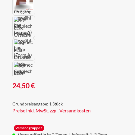
Regulärer Preis:
24,50 €
Grundpreisangabe:
1 Stück
Preise inkl. MwSt. zzgl. Versandkosten
Versandgruppe 1
Versandfertig in 2 Tagen, Lieferzeit 1-3 Tage