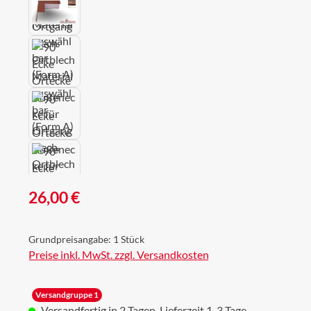
Regulärer Preis:
26,00 €
Grundpreisangabe:
1 Stück
Preise inkl. MwSt. zzgl. Versandkosten
Versandgruppe 1
Versandfertig in 2 Tagen, Lieferzeit 1-3 Tage