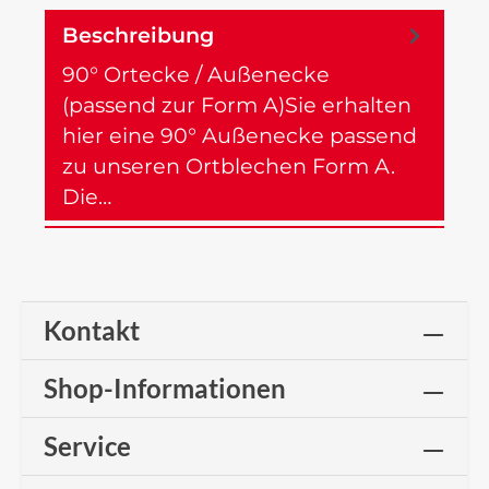
Beschreibung
90° Ortecke / Außenecke
(passend zur Form A)Sie erhalten
hier eine 90° Außenecke passend
zu unseren Ortblechen Form A.
Die…
Mehr
Kontakt
Shop-Informationen
Service