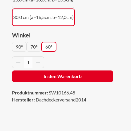
30,0 cm (a=16,5cm, b=12,0cm)
auswählen
Winkel
90°
70°
60°
Produkt Anzahl: Gib den gewünschten Wert 
In den Warenkorb
Produktnummer:
SW10166.48
Hersteller:
Dachdeckerversand2014