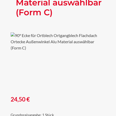
Material auswählbar
(Form C)
Bildergalerie überspringen
Regulärer Preis:
24,50 €
Grundpreisangabe:
1 Stück