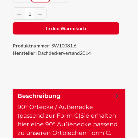
Produkt Anzahl: Gib den gewünschten Wert 
In den Warenkorb
Produktnummer:
SW10081.6
Hersteller:
Dachdeckerversand2014
Beschreibung
90° Ortecke / Außenecke
(passend zur Form C)Sie erhalten
hier eine 90° Außenecke passend
zu unseren Ortblechen Form C.