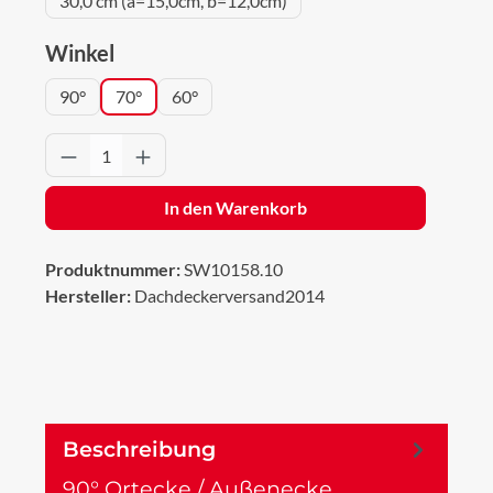
30,0 cm (a=15,0cm, b=12,0cm)
auswählen
Winkel
90°
70°
60°
Produkt Anzahl: Gib den gewünschten Wert 
In den Warenkorb
Produktnummer:
SW10158.10
Hersteller:
Dachdeckerversand2014
Beschreibung
90° Ortecke / Außenecke