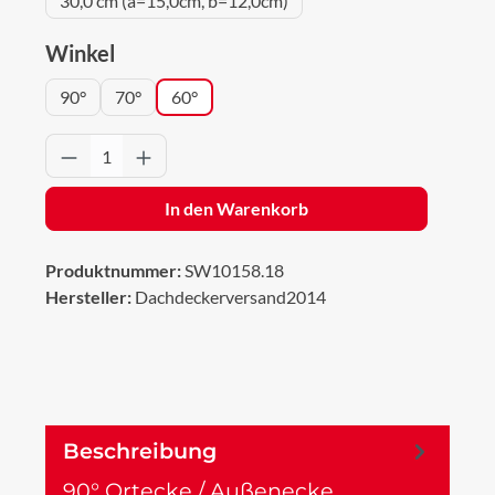
30,0 cm (a=15,0cm, b=12,0cm)
auswählen
Winkel
90°
70°
60°
Produkt Anzahl: Gib den gewünschten Wert 
In den Warenkorb
Produktnummer:
SW10158.18
Hersteller:
Dachdeckerversand2014
Beschreibung
90° Ortecke / Außenecke