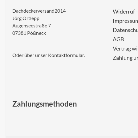
Dachdeckerversand2014
Widerruf 
Jörg Ortlepp
Impressu
Augenseestraße 7
Datenschu
07381 Pößneck
AGB
Vertrag w
Oder über unser
Kontaktformular
.
Zahlung u
Zahlungsmethoden