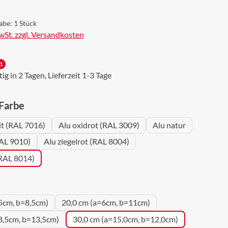
abe:
1 Stück
MwSt. zzgl. Versandkosten
1
g in 2 Tagen, Lieferzeit 1-3 Tage
auswählen
 Farbe
it (RAL 7016)
Alu oxidrot (RAL 3009)
Alu natur
AL 9010)
Alu ziegelrot (RAL 8004)
(RAL 8014)
uswählen
5cm, b=8,5cm)
20,0 cm (a=6cm, b=11cm)
8,5cm, b=13,5cm)
30,0 cm (a=15,0cm, b=12,0cm)