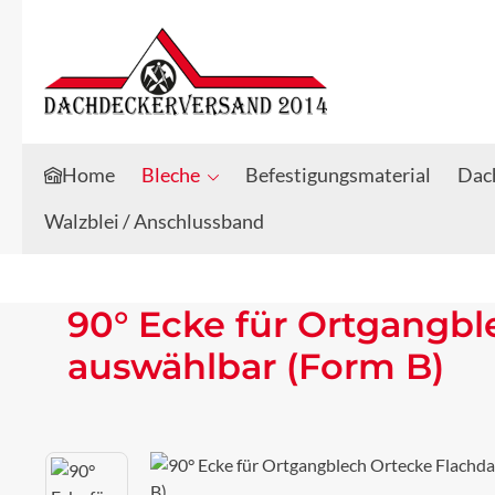
Zum Hauptinhalt springen
Zur Suche springen
Home
Bleche
Befestigungsmaterial
Dach
Walzblei / Anschlussband
90° Ecke für Ortgangb
auswählbar (Form B)
Bildergalerie überspringen