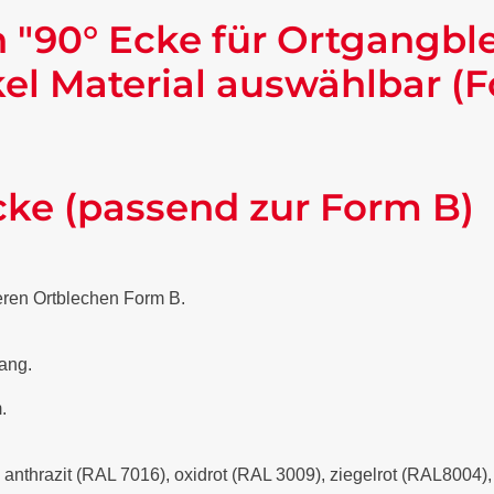
 "90° Ecke für Ortgangbl
l Material auswählbar (F
cke (passend zur Form B)
eren Ortblechen Form B.
lang.
.
- anthrazit (RAL 7016), oxidrot (RAL 3009), ziegelrot (RAL8004