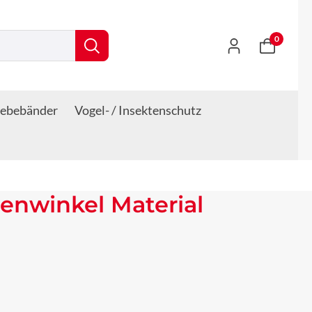
0
lebebänder
Vogel- / Insektenschutz
enwinkel Material
s: