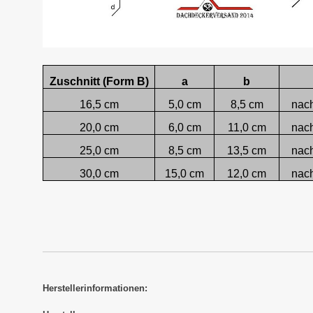
Zuschnitt (Form B)
a
b
16,5 cm
5,0 cm
8,5 cm
nac
20,0 cm
6,0 cm
11,0 cm
nac
25,0 cm
8,5 cm
13,5 cm
nac
30,0 cm
15,0 cm
12,0 cm
nac
Herstellerinformationen: