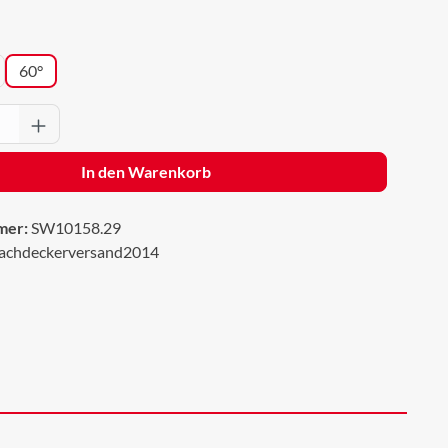
wählen
60°
Anzahl: Gib den gewünschten Wert ein oder 
In den Warenkorb
mer:
SW10158.29
achdeckerversand2014