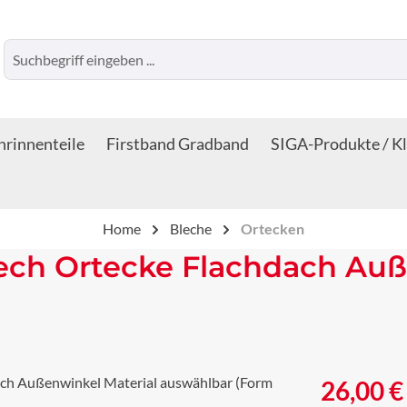
rinnenteile
Firstband Gradband
SIGA-Produkte / K
Home
Bleche
Ortecken
lech Ortecke Flachdach Auß
Regulärer Prei
26,00 €