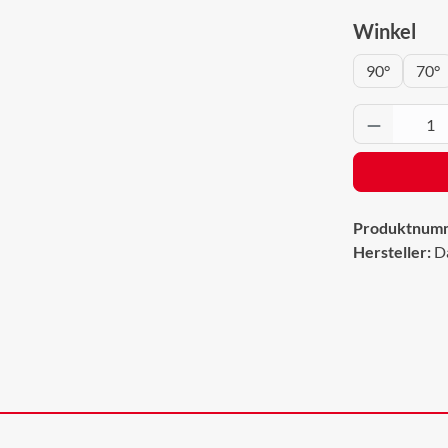
aus
Winkel
90°
70°
Produkt 
Produktnum
Hersteller:
D