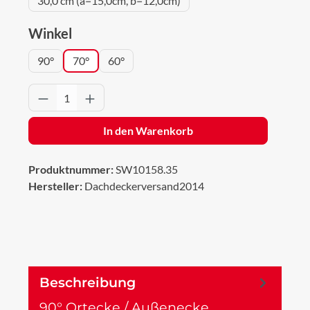
30,0 cm (a=15,0cm, b=12,0cm)
auswählen
Winkel
90°
70°
60°
Produkt Anzahl: Gib den gewünschten Wert 
In den Warenkorb
Produktnummer:
SW10158.35
Hersteller:
Dachdeckerversand2014
Beschreibung
90° Ortecke / Außenecke