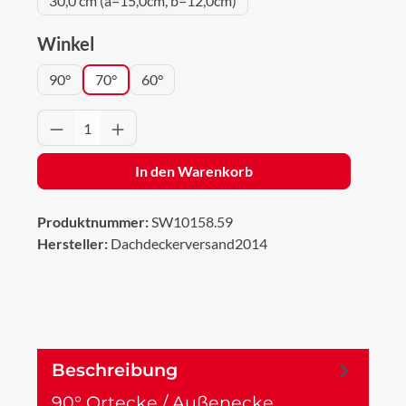
30,0 cm (a=15,0cm, b=12,0cm)
auswählen
Winkel
90°
70°
60°
Produkt Anzahl: Gib den gewünschten Wert 
In den Warenkorb
Produktnummer:
SW10158.59
Hersteller:
Dachdeckerversand2014
Beschreibung
90° Ortecke / Außenecke