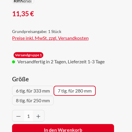
Regulärer Preis:
11,35 €
Grundpreisangabe:
1 Stück
Preise inkl. MwSt. zzgl. Versandkosten
Versandgruppe 1
Versandfertig in 2 Tagen, Lieferzeit 1-3 Tage
auswählen
Größe
6 tlg. für 333 mm
7 tlg. für 280 mm
8 tlg. für 250 mm
Produkt Anzahl: Gib den gewünschten Wert 
In den Warenkorb