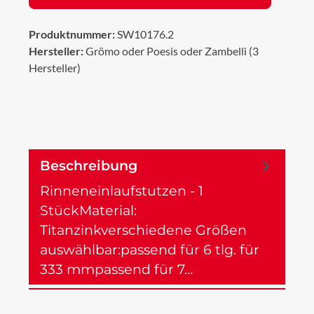
Produktnummer:
SW10176.2
Hersteller:
Grömo oder Poesis oder Zambelli (3
Hersteller)
Beschreibung
Rinneneinlaufstutzen - 1
StückMaterial:
Titanzinkverschiedene Größen
auswählbar:passend für 6 tlg. für
333 mmpassend für 7…
Mehr