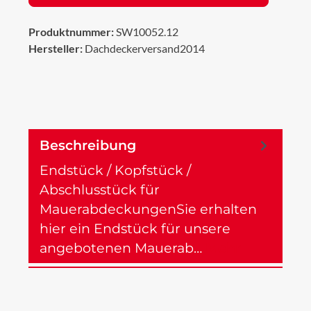
Produktnummer:
SW10052.12
Hersteller:
Dachdeckerversand2014
Beschreibung
Endstück / Kopfstück /
Abschlusstück für
MauerabdeckungenSie erhalten
hier ein Endstück für unsere
angebotenen Mauerab…
Mehr