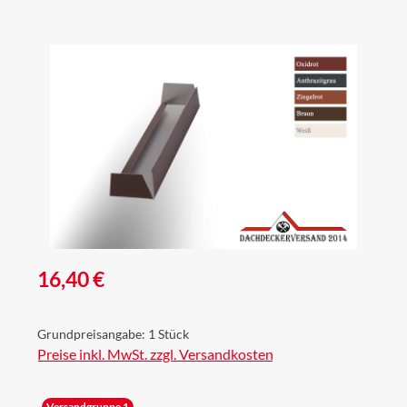
Bildergalerie überspringen
Regulärer Preis:
16,40 €
Grundpreisangabe:
1 Stück
Preise inkl. MwSt. zzgl. Versandkosten
Versandgruppe 1