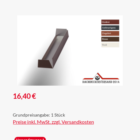
Bildergalerie überspringen
Regulärer Preis:
16,40 €
Grundpreisangabe:
1 Stück
Preise inkl. MwSt. zzgl. Versandkosten
Versandgruppe 1