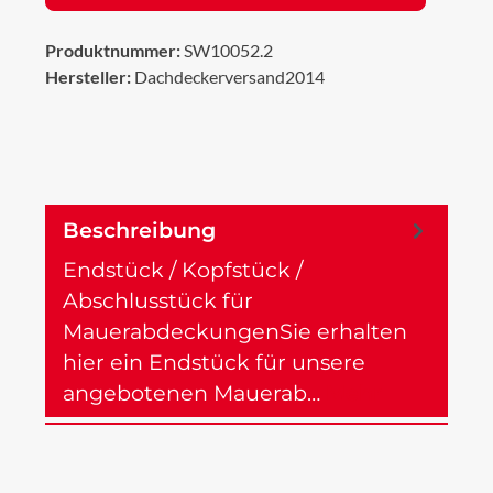
Produktnummer:
SW10052.2
Hersteller:
Dachdeckerversand2014
Beschreibung
Endstück / Kopfstück /
Abschlusstück für
MauerabdeckungenSie erhalten
hier ein Endstück für unsere
angebotenen Mauerab…
Mehr