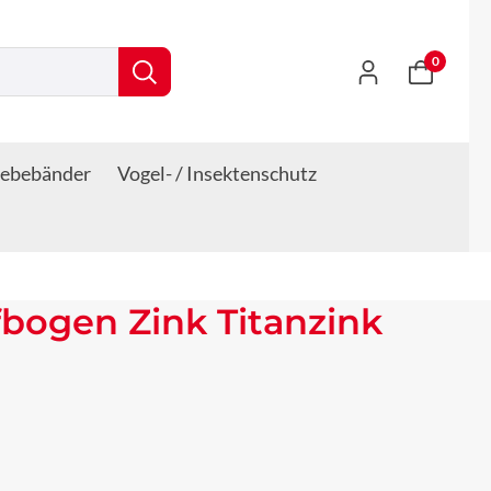
0
lebebänder
Vogel- / Insektenschutz
bogen Zink Titanzink
s: