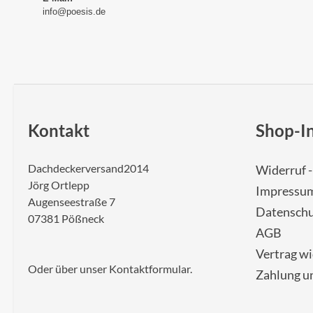
info@poesis.de
Kontakt
Shop-I
Dachdeckerversand2014
Widerruf 
Jörg Ortlepp
Impressu
Augenseestraße 7
Datenschu
07381 Pößneck
AGB
Vertrag w
Oder über unser
Kontaktformular
.
Zahlung u