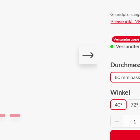
Grundpreisang
Preise inkl. 
Versandgruppe 
Versandferti
Durchmes
80 mm passe
aus
Winkel
40°
72°
Produkt 