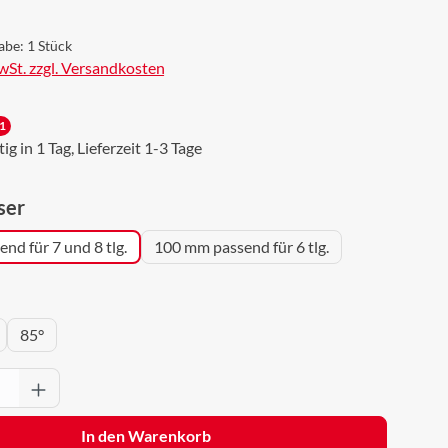
abe:
1 Stück
MwSt. zzgl. Versandkosten
1
g in 1 Tag, Lieferzeit 1-3 Tage
auswählen
ser
nd für 7 und 8 tlg.
100 mm passend für 6 tlg.
wählen
85°
Anzahl: Gib den gewünschten Wert ein oder 
In den Warenkorb