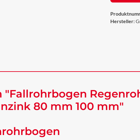
Produktnum
Hersteller:
Gr
n "Fallrohrbogen Regenr
tanzink 80 mm 100 mm"
nrohrbogen